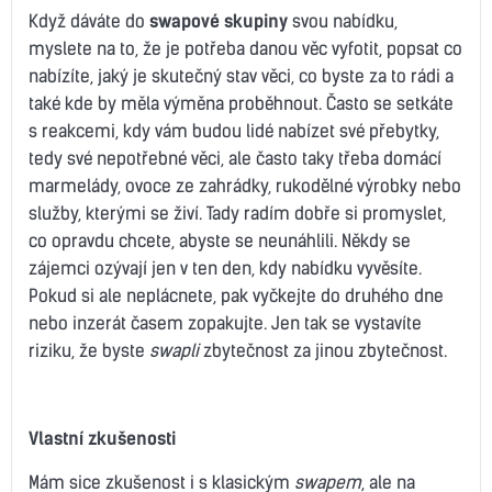
Když dáváte do
swapové skupiny
svou nabídku,
myslete na to, že je potřeba danou věc vyfotit, popsat co
nabízíte, jaký je skutečný stav věci, co byste za to rádi a
také kde by měla výměna proběhnout. Často se setkáte
s reakcemi, kdy vám budou lidé nabízet své přebytky,
tedy své nepotřebné věci, ale často taky třeba domácí
marmelády, ovoce ze zahrádky, rukodělné výrobky nebo
služby, kterými se živí. Tady radím dobře si promyslet,
co opravdu chcete, abyste se neunáhlili. Někdy se
zájemci ozývají jen v ten den, kdy nabídku vyvěsíte.
Pokud si ale neplácnete, pak vyčkejte do druhého dne
nebo inzerát časem zopakujte. Jen tak se vystavíte
riziku, že byste
swapli
zbytečnost za jinou zbytečnost.
Vlastní zkušenosti
Mám sice zkušenost i s klasickým
swapem
, ale na