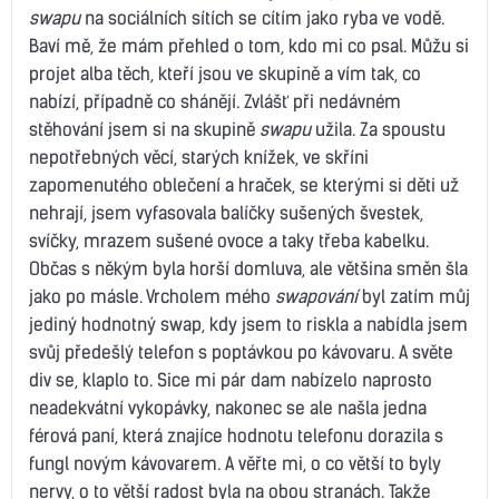
swapu
na sociálních sítích se cítím jako ryba ve vodě.
Baví mě, že mám přehled o tom, kdo mi co psal. Můžu si
projet alba těch, kteří jsou ve skupině a vím tak, co
nabízí, případně co shánějí. Zvlášť při nedávném
stěhování jsem si na skupině
swapu
užila. Za spoustu
nepotřebných věcí, starých knížek, ve skříni
zapomenutého oblečení a hraček, se kterými si děti už
nehrají, jsem vyfasovala balíčky sušených švestek,
svíčky, mrazem sušené ovoce a taky třeba kabelku.
Občas s někým byla horší domluva, ale většina směn šla
jako po másle. Vrcholem mého
swapování
byl zatím můj
jediný hodnotný swap, kdy jsem to riskla a nabídla jsem
svůj předešlý telefon s poptávkou po kávovaru. A světe
div se, klaplo to. Sice mi pár dam nabízelo naprosto
neadekvátní vykopávky, nakonec se ale našla jedna
férová paní, která znajíce hodnotu telefonu dorazila s
fungl novým kávovarem. A věřte mi, o co větší to byly
nervy, o to větší radost byla na obou stranách. Takže