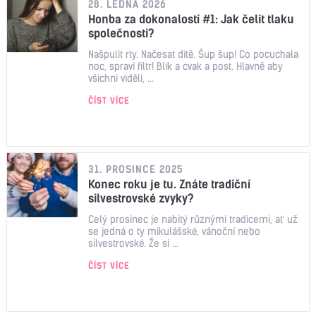
28. LEDNA 2026
Honba za dokonalostí #1: Jak čelit tlaku
společnosti?
Našpulit rty. Načesat dítě. Šup šup! Co pocuchala
noc, spraví filtr! Blik a cvak a post. Hlavně aby
všichni viděli, ...
ČÍST VÍCE
31. PROSINCE 2025
Konec roku je tu. Znáte tradiční
silvestrovské zvyky?
Celý prosinec je nabitý různými tradicemi, ať už
se jedná o ty mikulášské, vánoční nebo
silvestrovské. Že si ...
ČÍST VÍCE