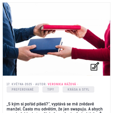
17. KVĚTNA 2025
AUTOR:
VERONIKA RÁŽOVÁ
PREFEROVANÉ
TIPY
KRÁSA A STYL
„S kým si pořád píšeš?“, vyptává se mě zvědavě
manžel. Často mu odvětím, že jen swapuju. A abych