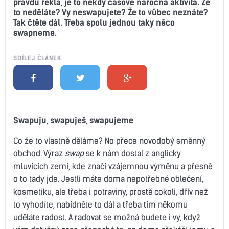
pravdu řekla, je to někdy časově náročná aktivita. Že
to neděláte? Vy neswapujete? Že to vůbec neznáte?
Tak čtěte dál. Třeba spolu jednou taky něco
swapneme.
SDÍLEJ ČLÁNEK
Swapuju, swapuješ, swapujeme
Co že to vlastně děláme? No přece novodobý směnný
obchod. Výraz
swap
se k nám dostal z anglicky
mluvících zemí, kde značí vzájemnou výměnu a přesně
o to tady jde. Jestli máte doma nepotřebné oblečení,
kosmetiku, ale třeba i potraviny, prostě cokoli, dřív než
to vyhodíte, nabídněte to dál a třeba tím někomu
uděláte radost. A radovat se možná budete i vy, když