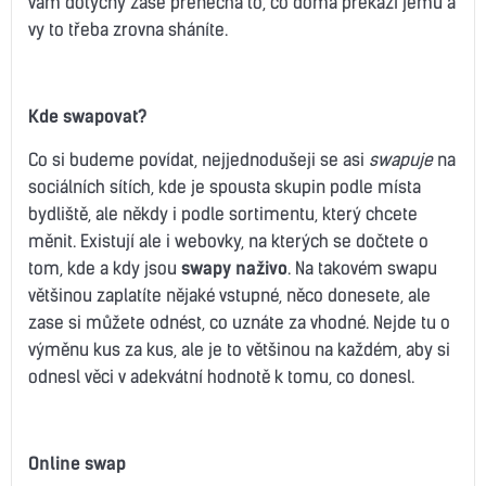
vám dotyčný zase přenechá to, co doma překáží jemu a
vy to třeba zrovna sháníte.
Kde swapovat?
Co si budeme povídat, nejjednodušeji se asi
swapuje
na
sociálních sítích, kde je spousta skupin podle místa
bydliště, ale někdy i podle sortimentu, který chcete
měnit. Existují ale i webovky, na kterých se dočtete o
tom, kde a kdy jsou
swapy naživo
. Na takovém swapu
většinou zaplatíte nějaké vstupné, něco donesete, ale
zase si můžete odnést, co uznáte za vhodné. Nejde tu o
výměnu kus za kus, ale je to většinou na každém, aby si
odnesl věci v adekvátní hodnotě k tomu, co donesl.
Online swap