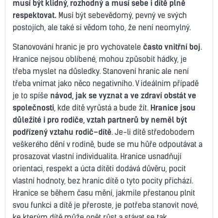
musí být klidný, rozhodný a musí sebe i dítě plně
respektovat.
Musí být sebevědomý, pevný ve svých
postojích, ale také si vědom toho, že není neomylný.
Stanovování hranic je pro vychovatele
často vnitřní boj
.
Hranice nejsou oblíbené, mohou způsobit hádky, je
třeba myslet na důsledky. Stanovení hranic ale není
třeba vnímat jako něco negativního. V ideálním případě
je to spíše
návod, jak se vyznat a ve zdraví obstát ve
společnosti
, kde dítě vyrůstá a bude žít.
Hranice jsou
důležité i pro rodiče, vztah partnerů by neměl být
podřízený vztahu rodič–dítě
. Je-li dítě středobodem
veškerého dění v rodině, bude se mu hůře odpoutávat a
prosazovat vlastní individualita. Hranice usnadňují
orientaci, respekt a úcta dítěti dodává důvěru, pocit
vlastní hodnoty, bez hranic dítě o tyto pocity přichází.
Hranice se během času mění, jakmile přestanou plnit
svou funkci a dítě je přeroste, je potřeba stanovit nové,
ke kterým dítě může opět růst a stávat se tak