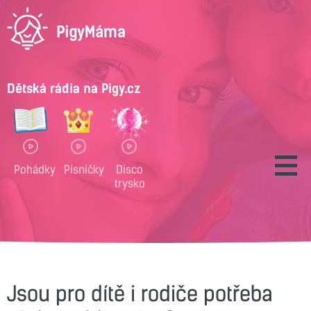
Dětská rádia na Pigy.cz
Pohádky
Písničky
Disco
trysko
Jsou pro dítě i rodiče potřeba