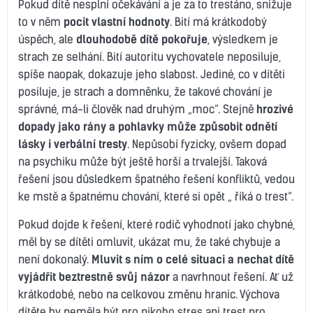
Pokud dítě nesplní očekávání a je za to trestáno, snižuje
to v něm
pocit vlastní hodnoty
. Bití má krátkodobý
úspěch, ale
dlouhodobě dítě pokořuje
, výsledkem je
strach ze selhání. Bití autoritu vychovatele neposiluje,
spíše naopak, dokazuje jeho slabost. Jediné, co v dítěti
posiluje, je strach a domněnku, že takové chování je
správné, má-li člověk nad druhým „moc“. Stejně
hrozivé
dopady jako rány a pohlavky může způsobit odnětí
lásky i verbální tresty
. Nepůsobí fyzicky, ovšem dopad
na psychiku může být ještě horší a trvalejší. Taková
řešení jsou důsledkem špatného řešení konfliktů, vedou
ke mstě a špatnému chování, které si opět „ říká o trest“.
Pokud dojde k řešení, které rodič vyhodnotí jako chybné,
měl by se dítěti omluvit, ukázat mu, že také chybuje a
není dokonalý.
Mluvit s ním o celé situaci a nechat dítě
vyjádřit beztrestně svůj názor
a navrhnout řešení. Ať už
krátkodobé, nebo na celkovou změnu hranic. Výchova
dítěte by neměla být pro nikoho stres ani trest pro