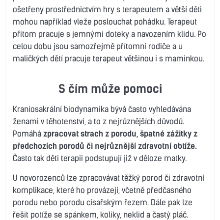
ošetřeny prostřednictvím hry s terapeutem a větší děti
mohou například vleže poslouchat pohádku. Terapeut
přitom pracuje s jemnými doteky a navozením klidu. Po
celou dobu jsou samozřejmě přítomni rodiče a u
maličkých dětí pracuje terapeut většinou i s maminkou.
S čím může pomoci
Kraniosakrální biodynamika bývá často vyhledávána
ženami v těhotenství, a to z nejrůznějších důvodů.
Pomáhá
zpracovat strach z porodu, špatné zážitky z
předchozích porodů či nejrůznější zdravotní obtíže.
Často tak děti terapii podstupují již v děloze matky.
U novorozenců lze zpracovávat těžký porod či zdravotní
komplikace, které ho provázejí, včetně předčasného
porodu nebo porodu císařským řezem. Dále pak lze
řešit potíže se spánkem, koliky, neklid a častý pláč.