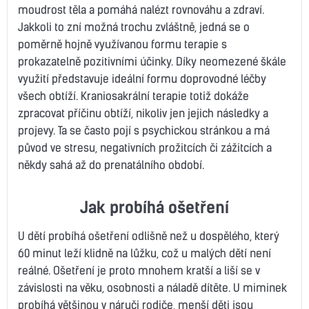
moudrost těla a pomáhá nalézt rovnováhu a zdraví.
Jakkoli to zní možná trochu zvláštně, jedná se o
poměrně hojně využívanou formu terapie s
prokazatelně pozitivními účinky. Díky neomezené škále
využití představuje ideální formu doprovodné léčby
všech obtíží. Kraniosakrální terapie totiž dokáže
zpracovat příčinu obtíží, nikoliv jen jejich následky a
projevy. Ta se často pojí s psychickou stránkou a má
původ ve stresu, negativních prožitcích či zážitcích a
někdy sahá až do prenatálního období.
Jak probíhá ošetření
U dětí probíhá ošetření odlišně než u dospělého, který
60 minut leží klidně na lůžku, což u malých dětí není
reálné. Ošetření je proto mnohem kratší a liší se v
závislosti na věku, osobnosti a náladě dítěte. U miminek
probíhá většinou v náruči rodiče, menší děti jsou