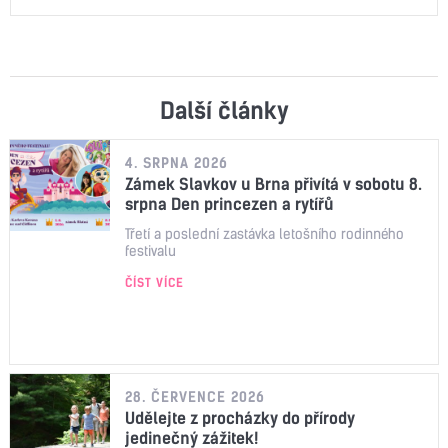
Další články
4. SRPNA 2026
Zámek Slavkov u Brna přivítá v sobotu 8.
srpna Den princezen a rytířů
Třetí a poslední zastávka letošního rodinného
festivalu
ČÍST VÍCE
28. ČERVENCE 2026
Udělejte z procházky do přírody
jedinečný zážitek!