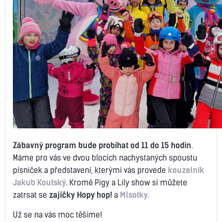
Zábavný program bude probíhat od 11
do 15 hodin
.
Máme pro vás ve dvou blocích nachystaných spoustu
písniček a představení, kterými vás provede
kouzelník
Jakub Koutský
. Kromě Pigy a Lily show si můžete
zatrsat se
zajíčky Hopy hop!
a
Mlsotky
.
Už se na vás moc těšíme!