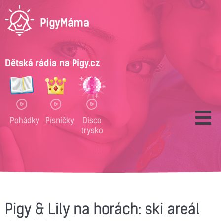
Dětská rádia na Pigy.cz
Pohádky
Písničky
Disco
trysko
Pigy & Lily na horách: ski areál