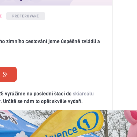
E
PREFEROVANÉ
ho zimního cestování jsme úspěšně zvládli a
25 vyrážíme na poslední štaci do
skiareálu
r
. Určitě se nám to opět skvěle vydaří.