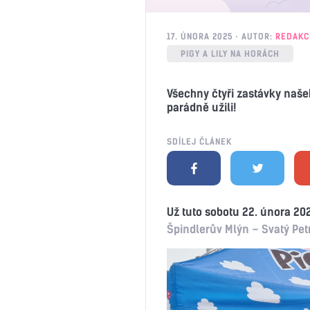
17. ÚNORA 2025
AUTOR:
REDAKC
PIGY A LILY NA HORÁCH
Všechny čtyři zastávky naše
parádně užili!
SDÍLEJ ČLÁNEK
Už tuto sobotu 22. února 20
Špindlerův Mlýn – Svatý Pet