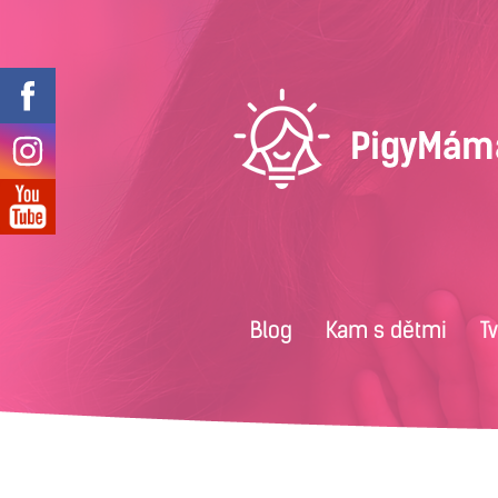
Blog
Kam s dětmi
T