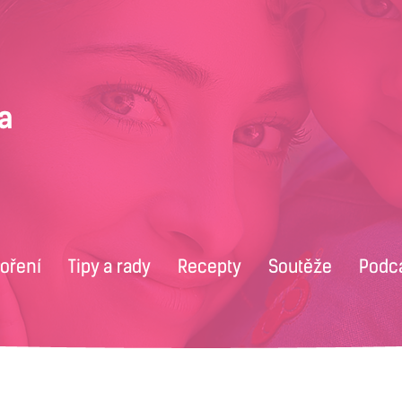
voření
Tipy a rady
Recepty
Soutěže
Podc