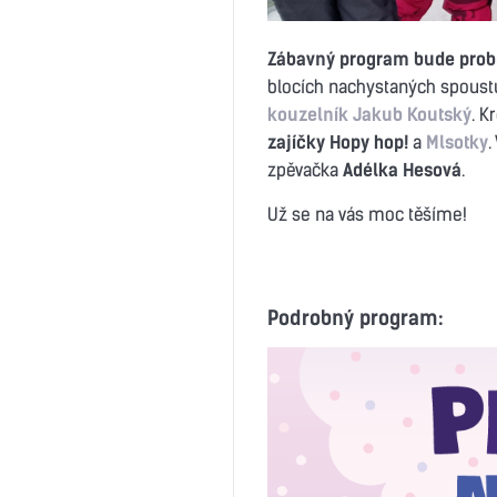
Zábavný program bude probí
blocích nachystaných spoustu
kouzelník Jakub Koutský
. K
zajíčky Hopy hop!
a
Mlsotky
.
zpěvačka
Adélka Hesová
.
Už se na vás moc těšíme!
Podrobný program: