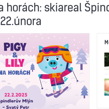
na horách: skiareal Špin
 22.února
M