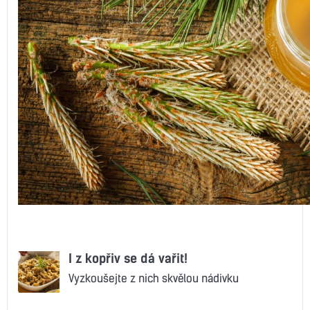
I z kopřiv se dá vařit!
Vyzkoušejte z nich skvělou nádivku