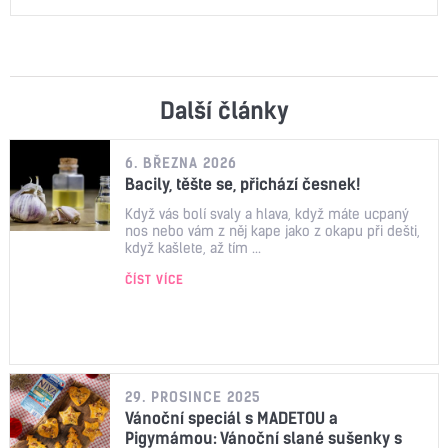
Další články
6. BŘEZNA 2026
Bacily, těšte se, přichází česnek!
Když vás bolí svaly a hlava, když máte ucpaný
nos nebo vám z něj kape jako z okapu při dešti,
když kašlete, až tím ...
ČÍST VÍCE
29. PROSINCE 2025
Vánoční speciál s MADETOU a
Pigymámou: Vánoční slané sušenky s