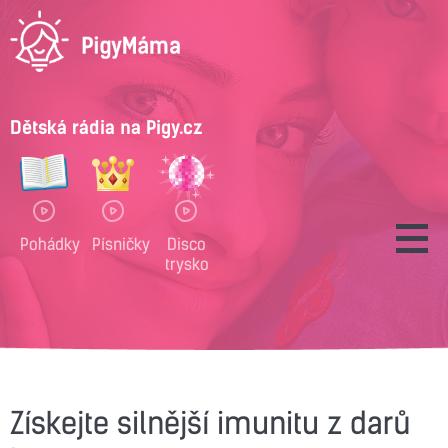
Dětská rádia na Pigy.cz
Pohádky
Písničky
Disco
trysko
Získejte silnější imunitu z darů