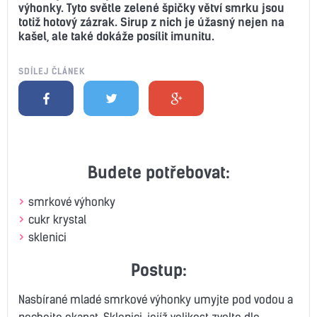
výhonky. Tyto světle zelené špičky větví smrku jsou
totiž hotový zázrak. Sirup z nich je úžasný nejen na
kašel, ale také dokáže posílit imunitu.
SDÍLEJ ČLÁNEK
Budete potřebovat:
smrkové výhonky
cukr krystal
sklenici
Postup:
Nasbírané mladé smrkové výhonky umyjte pod vodou a
nechejte okapat. Sklenici, jejíž velikost zvolte dle