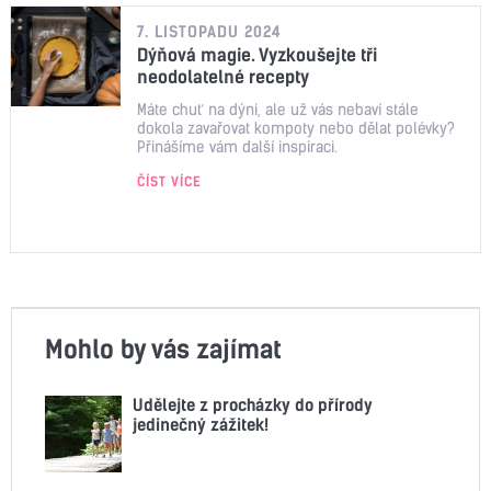
7. LISTOPADU 2024
Dýňová magie. Vyzkoušejte tři
neodolatelné recepty
Máte chuť na dýni, ale už vás nebaví stále
dokola zavařovat kompoty nebo dělat polévky?
Přinášíme vám další inspiraci.
ČÍST VÍCE
Mohlo by vás zajímat
Udělejte z procházky do přírody
jedinečný zážitek!