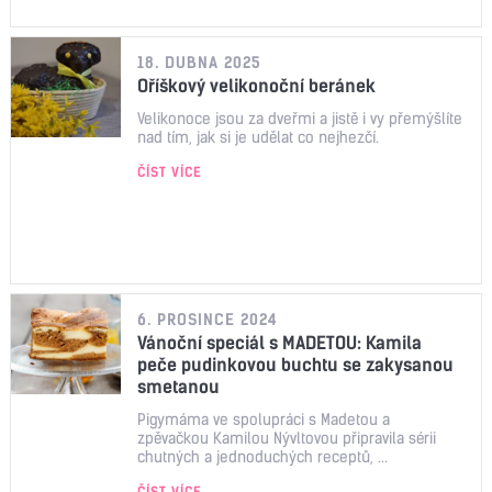
18. DUBNA 2025
Oříškový velikonoční beránek
Velikonoce jsou za dveřmi a jistě i vy přemýšlíte
nad tím, jak si je udělat co nejhezčí.
ČÍST VÍCE
6. PROSINCE 2024
Vánoční speciál s MADETOU: Kamila
peče pudinkovou buchtu se zakysanou
smetanou
Pigymáma ve spolupráci s Madetou a
zpěvačkou Kamilou Nývltovou připravila sérii
chutných a jednoduchých receptů, ...
ČÍST VÍCE