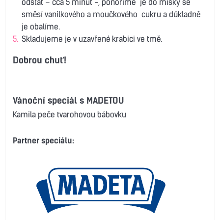
odstát – cca 5 minut -, ponoříme je do misky se
směsí vanilkového a moučkového cukru a důkladně
je obalíme.
Skladujeme je v uzavřené krabici ve tmě.
Dobrou chuť!
Vánoční speciál s MADETOU
Kamila peče tvarohovou bábovku
Partner speciálu: