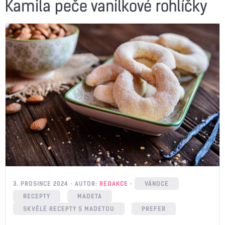
Kamila peče vanilkové rohlíčky
3. PROSINCE 2024
AUTOR:
REDAKCE
VÁNOCE
RECEPTY
MADETA
SKVĚLÉ RECEPTY S MADETOU
PREFER