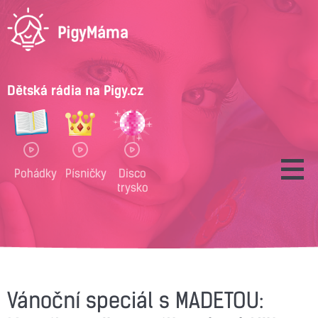
Dětská rádia na Pigy.cz
Pohádky
Písničky
Disco
trysko
Vánoční speciál s MADETOU: