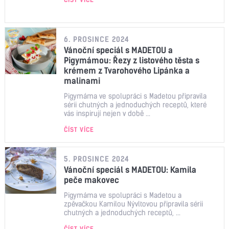
6. PROSINCE 2024
Vánoční speciál s MADETOU a
Pigymámou: Řezy z listového těsta s
krémem z Tvarohového Lipánka a
malinami
Pigymáma ve spolupráci s Madetou připravila
sérii chutných a jednoduchých receptů, které
vás inspirují nejen v době ...
ČÍST VÍCE
5. PROSINCE 2024
Vánoční speciál s MADETOU: Kamila
peče makovec
Pigymáma ve spolupráci s Madetou a
zpěvačkou Kamilou Nývltovou připravila sérii
chutných a jednoduchých receptů, ...
ČÍST VÍCE