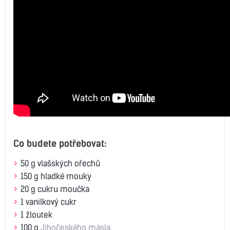
Co budete potřebovat:
50 g vlašských ořechů
150 g hladké mouky
20 g cukru moučka
1 vanilkový cukr
1 žloutek
100 g
Jihočeského másla