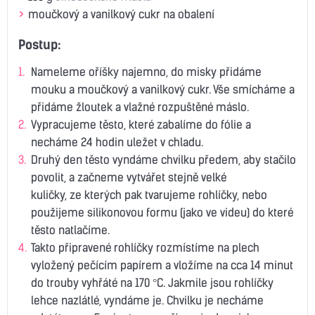
moučkový a vanilkový cukr na obalení
Postup:
Nameleme oříšky najemno, do misky přidáme
mouku a moučkový a vanilkový cukr. Vše smícháme a
přidáme žloutek a vlažné rozpuštěné máslo.
Vypracujeme těsto, které zabalíme do fólie a
necháme 24 hodin uležet v chladu.
Druhý den těsto vyndáme chvilku předem, aby stačilo
povolit, a začneme vytvářet stejně velké
kuličky, ze kterých pak tvarujeme rohlíčky, nebo
použijeme silikonovou formu (jako ve videu) do které
těsto natlačíme.
Takto připravené rohlíčky rozmístíme na plech
vyložený pečícím papírem a vložíme na cca 14 minut
do trouby vyhřáté na 170 °C. Jakmile jsou rohlíčky
lehce nazlátlé, vyndáme je. Chvilku je necháme