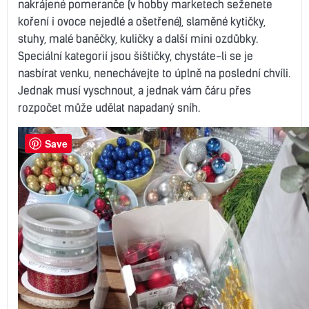
nakrájené pomeranče (v hobby marketech seženete
koření i ovoce nejedlé a ošetřené), slaměné kytičky,
stuhy, malé baněčky, kuličky a další mini ozdůbky.
Speciální kategorií jsou šištičky, chystáte-li se je
nasbírat venku, nenechávejte to úplně na poslední chvíli.
Jednak musí vyschnout, a jednak vám čáru přes
rozpočet může udělat napadaný sníh.
Save