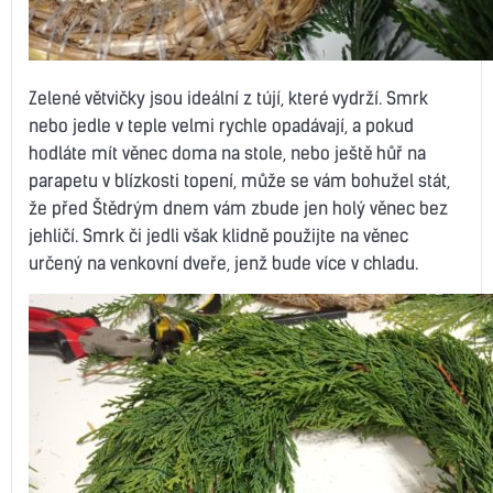
Zelené větvičky jsou ideální z tújí, které vydrží. Smrk
nebo jedle v teple velmi rychle opadávají, a pokud
hodláte mít věnec doma na stole, nebo ještě hůř na
parapetu v blízkosti topení, může se vám bohužel stát,
že před Štědrým dnem vám zbude jen holý věnec bez
jehličí. Smrk či jedli však klidně použijte na věnec
určený na venkovní dveře, jenž bude více v chladu.