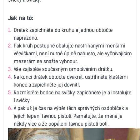
Jak na to:
Drátek zapíchněte do kruhu a jednou obtočte
naprázdno.
Pak kruh postupně obalujte nastříhanými menšími
větvičkami, není nutné úplně nahusto, ale vyčnívajícím
mezerám se snažte vyhnout.
Vše zajistěte současným omotáváním drátku.
Na konci drátek obtočte dvakrát, ustřihněte kleštěmi
konec a zapíchněte jej dovnitř.
Rozmístěte bodce na svíčky, zapíchněte je a instalujte
i svíčky.
A pak už je čas na výběr těch správných ozdobiček a
jejich lepení tavnou pistolí. Pamatujte, že méně je
někdy více a že popálení tavnou pistolí bolí.