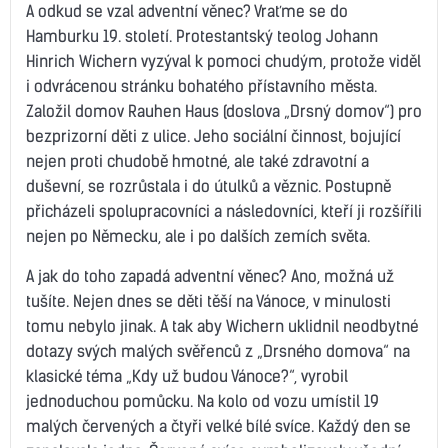
A odkud se vzal adventní věnec? Vraťme se do
Hamburku 19. století. Protestantský teolog Johann
Hinrich Wichern vyzýval k pomoci chudým, protože viděl
i odvrácenou stránku bohatého přístavního města.
Založil domov Rauhen Haus (doslova „Drsný domov“) pro
bezprizorní děti z ulice. Jeho sociální činnost, bojující
nejen proti chudobě hmotné, ale také zdravotní a
duševní, se rozrůstala i do útulků a věznic. Postupně
přicházeli spolupracovníci a následovníci, kteří ji rozšířili
nejen po Německu, ale i po dalších zemích světa.
A jak do toho zapadá adventní věnec? Ano, možná už
tušíte. Nejen dnes se děti těší na Vánoce, v minulosti
tomu nebylo jinak. A tak aby Wichern uklidnil neodbytné
dotazy svých malých svěřenců z „Drsného domova“ na
klasické téma „Kdy už budou Vánoce?“, vyrobil
jednoduchou pomůcku. Na kolo od vozu umístil 19
malých červených a čtyři velké bílé svíce. Každý den se