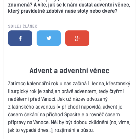
znamená? A víte, jak se k nám dostal adventní věnec,
který pravidelně zdobívá naše stoly nebo dveře?
SDÍLEJ ČLÁNEK
Advent a adventní věnec
Zatímco kalendářní rok u nás začíná 1. ledna, křesťanský
liturgický rok je zahájen právě adventem, tedy čtyřmi
nedělemi před Vánoci. Jak už název odvozený
z latinského adventus (= příchod) napovídá, advent je
časem čekání na příchod Spasitele a rovněž časem
přípravy na Vánoce. Měl by být dobou zklidnění (no, víme,
jak to vypadá dnes…), rozjímání a půstu.