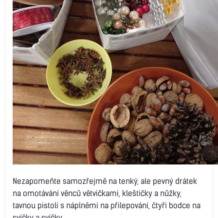
Nezapomeňte samozřejmě na tenký, ale pevný drátek
na omotávání věnců větvičkami, kleštičky a nůžky,
tavnou pistoli s náplněmi na přilepování, čtyři bodce na
svíčky a svíčky.