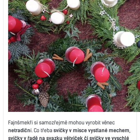
Fajnšmekři si samozřejmě mohou vyrobit věnec
netradičn
í. Co třeba
svíčky v misce vystlané mechem,
svíčky v řadě na svazku větviček či svíčky ve vyschlé