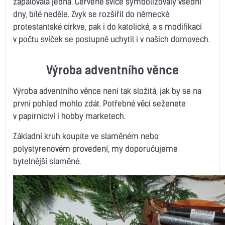
zapalovala jedna. Červené svíce symbolizovaly všední
dny, bílé neděle. Zvyk se rozšířil do německé
protestantské církve, pak i do katolické, a s modifikací
v počtu svíček se postupně uchytil i v našich domovech.
Výroba adventního věnce
Výroba adventního věnce není tak složitá, jak by se na
první pohled mohlo zdát. Potřebné věci seženete
v papírnictví i hobby marketech.
Základní kruh koupíte ve slaměném nebo
polystyrenovém provedení, my doporučujeme
bytelnější slaměné.