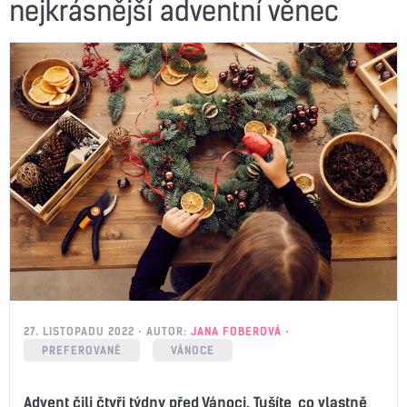
nejkrásnější adventní věnec
27. LISTOPADU 2022
AUTOR:
JANA FOBEROVÁ
PREFEROVANÉ
VÁNOCE
Advent čili čtyři týdny před Vánoci. Tušíte, co vlastně