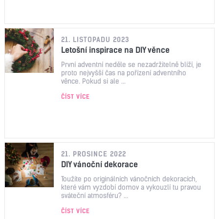
21. LISTOPADU 2023
Letošní inspirace na DIY věnce
První adventní neděle se nezadržitelně blíží, je
proto nejvyšší čas na pořízení adventního
věnce. Pokud si ale ...
ČÍST VÍCE
21. PROSINCE 2022
DIY vánoční dekorace
Toužíte po originálních vánočních dekoracích,
které vám vyzdobí domov a vykouzlí tu pravou
sváteční atmosféru? ...
ČÍST VÍCE