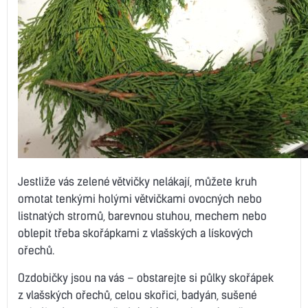
Jestliže vás zelené větvičky nelákají, můžete kruh
omotat tenkými holými větvičkami ovocných nebo
listnatých stromů, barevnou stuhou, mechem nebo
oblepit třeba skořápkami z vlašských a lískových
ořechů.
Ozdobičky jsou na vás – obstarejte si půlky skořápek
z vlašských ořechů, celou skořici, badyán, sušené