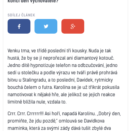
končí den vychovatele?
SDÍLEJ ČLÁNEK
Venku tma, ve třídě poslední tři kousky. Nuda je tak
hustá, že by se jí neprořezal ani diamantový kotouč.
Jedno dítě hypnotizuje telefon na odbzučování, jedno
sedí u stolečku a podle výrazu ve tváři právě prohrává
bitvu u Stalingradu, a to poslední, Davídek, rytmicky
bouchá čelem o futra. Karolína se je už třikrát pokusila
namotivovat k nějaké hře, ale jelikož se jejich reakce
limitně blížila nule, vzdala to.
Crrr. Crrr. Crrrrrr!!! Asi hoří, napadá Karolínu. „Dobrý den,
promiňte, že jdu pozdě,“ omlouvá se Davídkova
maminka, která za svými zády dává tušit zbylé dva