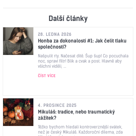
Další články
28. LEDNA 2026
Honba za dokonalostí #1: Jak čelit tlaku
společnosti?
Našpulit rty. Načesat dítě. Šup šup! Co pocuchala
noc, spraví filtr! Blik a cvak a post. Hlavně aby
všichni viděli, ...
ČÍST VÍCE
4. PROSINCE 2025
Mikuláš: tradice, nebo traumatický
zážitek?
Těžko bychom hledali kontroverznější svátek,
než je český Mikuláš. Každoroční dilema, zda