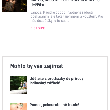
Kouzlo, nebo lež? Jak s dětmi mluvit o
Ježíšku
Vánoce. Magické období naplněné radostí,
očekáváním, ale také tajemnem a kouzlem. Pro
nás dospěláky je to čas ...
ČÍST VÍCE
Mohlo by vás zajímat
Udělejte z procházky do přírody
jedinečný zážitek!
Pomoc, pokousalo mě batole!