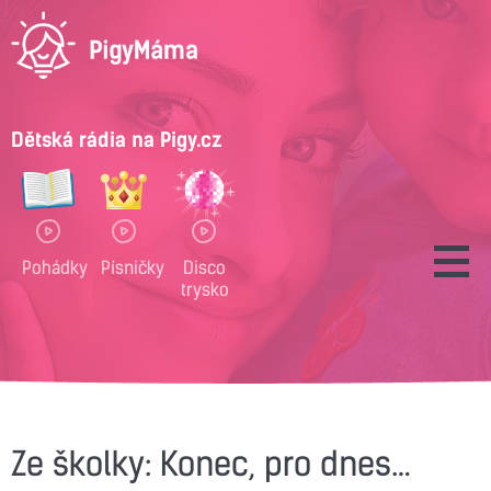
Dětská rádia na Pigy.cz
Pohádky
Písničky
Disco
trysko
Ze školky: Konec, pro dnes…