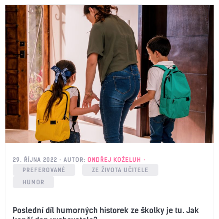
29. ŘÍJNA 2022
AUTOR:
ONDŘEJ KOŽELUH
PREFEROVANÉ
ZE ŽIVOTA UČITELE
HUMOR
Poslední díl humorných historek ze školky je tu. Jak