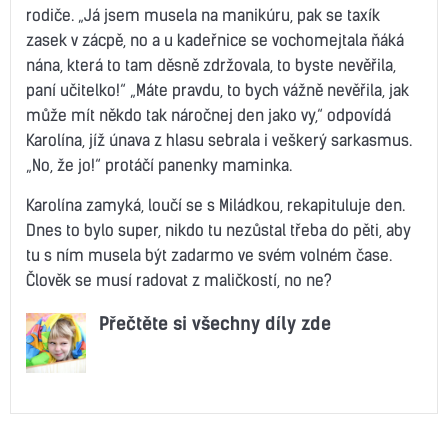
rodiče. „Já jsem musela na manikúru, pak se taxík
zasek v zácpě, no a u kadeřnice se vochomejtala ňáká
nána, která to tam děsně zdržovala, to byste nevěřila,
paní učitelko!“ „Máte pravdu, to bych vážně nevěřila, jak
může mít někdo tak náročnej den jako vy,“ odpovídá
Karolína, jíž únava z hlasu sebrala i veškerý sarkasmus.
„No, že jo!“ protáčí panenky maminka.
Karolína zamyká, loučí se s Miládkou, rekapituluje den.
Dnes to bylo super, nikdo tu nezůstal třeba do pěti, aby
tu s ním musela být zadarmo ve svém volném čase.
Člověk se musí radovat z maličkostí, no ne?
Přečtěte si všechny díly zde