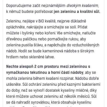
Doporučujeme začít nejznámějším
divokým kvašením
,
k němuž budete potřebovat
jen zeleninu a kvalitní sůl
.
Zeleninu, nejlépe v BIO kvalitě, nejprve důkladně
opláchněte, nakrájejte a smíchejte se solí. Přidat
můžete i bylinky nebo koření. Vše smíchejte, natlučte
dřevěnou paličkou nebo pomačkejte rukou, aby
zelenina pustila šťávu, a napěchujte do vzduchotěsných
nádob. Hodit se bude kameninová nádoba s širokým
hrdlem nebo skleněné lahve.
Nechte alespoň 2 cm prostoru mezi zeleninou s
vymačkanou tekutinou a horní částí nádoby
, aby se
mohla zelenina během kvašení rozpínat. Nádobu dobře
utěsněte. Sůl ochrání zeleninu před kaznými bakteriemi
do doby, než se vytvoří dostatek kyseliny mléčné, díky
které můžete uchovat zeleninu až několik měsíců. Sůl
se dá nahradit syrovátkou, která obsahuje kyselinu