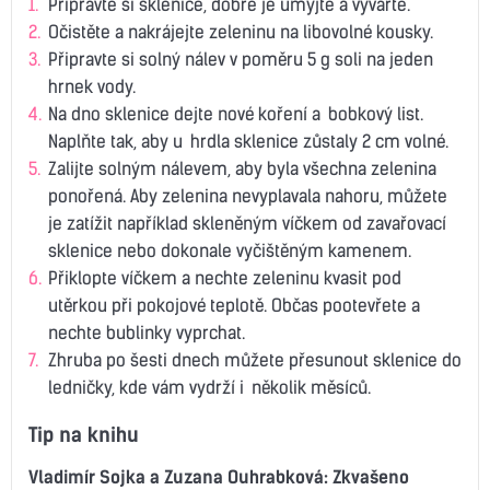
Připravte si sklenice, dobře je umyjte a vyvařte.
Očistěte a nakrájejte zeleninu na libovolné kousky.
Připravte si solný nálev v poměru 5 g soli na jeden
hrnek vody.
Na dno sklenice dejte nové koření a bobkový list.
Naplňte tak, aby u hrdla sklenice zůstaly 2 cm volné.
Zalijte solným nálevem, aby byla všechna zelenina
ponořená. Aby zelenina nevyplavala nahoru, můžete
je zatížit například skleněným víčkem od zavařovací
sklenice nebo dokonale vyčištěným kamenem.
Přiklopte víčkem a nechte zeleninu kvasit pod
utěrkou při pokojové teplotě. Občas pootevřete a
nechte bublinky vyprchat.
Zhruba po šesti dnech můžete přesunout sklenice do
ledničky, kde vám vydrží i několik měsíců.
Tip na knihu
Vladimír Sojka a Zuzana Ouhrabková: Zkvašeno