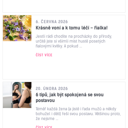
6. ČERVNA 2026
Krásně voní a k tomu léčí – fialka!
Jestli rádi chodíte na procházky do přírody,
určitě jste si všimli míst hustě posetých
fialovými kvítky. A pokud ...
ČÍST VÍCE
20. ÚNORA 2026
6 tipů, jak být spokojená se svou
postavou
Téměř každá žena (a jistě i řada mužů a někdy
bohužel i dětí) řeší svou postavu. Většinou proto,
že nejsme ...
ČÍST VÍCE