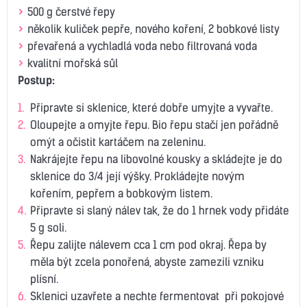
500 g čerstvé řepy
několik kuliček pepře, nového koření, 2 bobkové listy
převařená a vychladlá voda nebo filtrovaná voda
kvalitní mořská sůl
Postup:
Připravte si sklenice, které dobře umyjte a vyvařte.
Oloupejte a omyjte řepu. Bio řepu stačí jen pořádně
omýt a očistit kartáčem na zeleninu.
Nakrájejte řepu na libovolné kousky a skládejte je do
sklenice do 3/4 její výšky. Prokládejte novým
kořením, pepřem a bobkovým listem.
Připravte si slaný nálev tak, že do 1 hrnek vody přidáte
5 g soli.
Řepu zalijte nálevem cca 1 cm pod okraj. Řepa by
měla být zcela ponořená, abyste zamezili vzniku
plísní.
Sklenici uzavřete a nechte fermentovat při pokojové