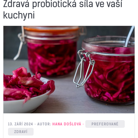
Zdravá probiotická síla ve vaší
kuchyni
13. ZÁŘÍ 2024
AUTOR:
HANA DOŠLOVÁ
PREFEROVANÉ
ZDRAVÍ