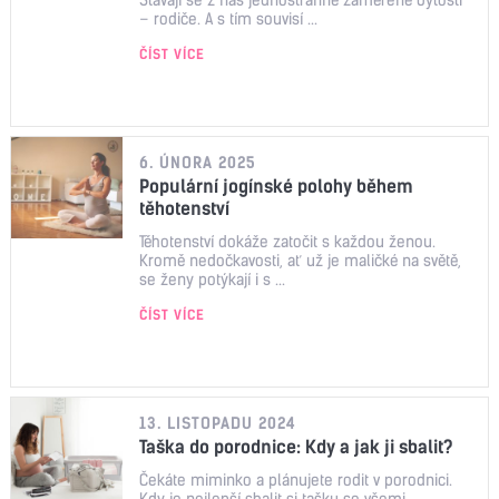
– rodiče. A s tím souvisí ...
ČÍST VÍCE
6. ÚNORA 2025
Populární jogínské polohy během
těhotenství
Těhotenství dokáže zatočit s každou ženou.
Kromě nedočkavosti, ať už je maličké na světě,
se ženy potýkají i s ...
ČÍST VÍCE
13. LISTOPADU 2024
Taška do porodnice: Kdy a jak ji sbalit?
Čekáte miminko a plánujete rodit v porodnici.
Kdy je nejlepší sbalit si tašku se všemi