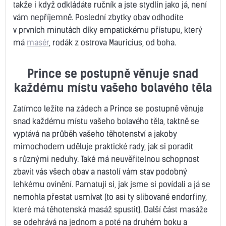
takže i když odkládáte ručník a jste stydlín jako já, není
vám nepříjemně. Poslední zbytky obav odhodíte
v prvních minutách díky empatickému přístupu, který
má
masér
, rodák z ostrova Mauricius, od boha.
Prince se postupně věnuje snad
každému místu vašeho bolavého těla
Zatímco ležíte na zádech a Prince se postupně věnuje
snad každému místu vašeho bolavého těla, taktně se
vyptává na průběh vašeho těhotenství a jakoby
mimochodem uděluje praktické rady, jak si poradit
s různými neduhy. Také má neuvěřitelnou schopnost
zbavit vás všech obav a nastolí vám stav podobný
lehkému ovínění. Pamatuji si, jak jsme si povídali a já se
nemohla přestat usmívat (to asi ty slibované endorfiny,
které má těhotenská masáž spustit). Další část masáže
se odehrává na jednom a poté na druhém boku a