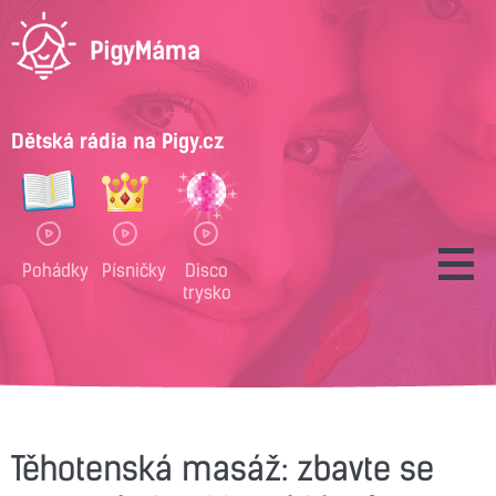
Dětská rádia na Pigy.cz
Pohádky
Písničky
Disco
trysko
Těhotenská masáž: zbavte se