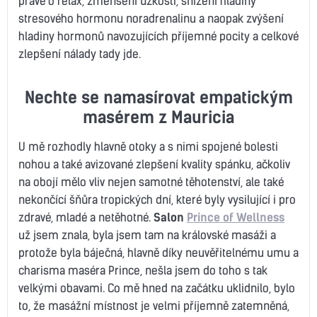
právě o relax, zmenšení úzkosti, snížení hladiny
stresového hormonu noradrenalinu a naopak zvýšení
hladiny hormonů navozujících příjemné pocity a celkové
zlepšení nálady tady jde.
Nechte se namasírovat empatickým
masérem z Mauricia
U mě rozhodly hlavně otoky a s nimi spojené bolesti
nohou a také avizované zlepšení kvality spánku, ačkoliv
na obojí mělo vliv nejen samotné těhotenství, ale také
nekončící šňůra tropických dní, které byly vysilující i pro
zdravé, mladé a netěhotné.
Salon
Prince of Wellness
už jsem znala, byla jsem tam na královské masáži a
protože byla báječná, hlavně díky neuvěřitelnému umu a
charisma maséra Prince, nešla jsem do toho s tak
velkými obavami. Co mě hned na začátku uklidnilo, bylo
to, že masážní místnost je velmi příjemně zatemněná,