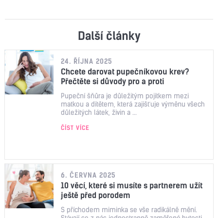
Další články
24. ŘÍJNA 2025
Chcete darovat pupečníkovou krev?
Přečtěte si důvody pro a proti
Pupeční šňůra je důležitým pojítkem mezi
matkou a dítětem, která zajišťuje výměnu všech
důležitých látek, živin a ...
ČÍST VÍCE
6. ČERVNA 2025
10 věcí, které si musíte s partnerem užít
ještě před porodem
S příchodem miminka se vše radikálně mění.
Stávají se z nás jednostranně zaměřené bytosti