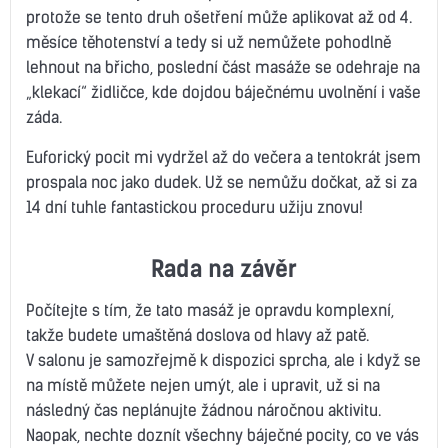
protože se tento druh ošetření může aplikovat až od 4.
měsíce těhotenství a tedy si už nemůžete pohodlně
lehnout na břicho, poslední část masáže se odehraje na
„klekací“ židličce, kde dojdou báječnému uvolnění i vaše
záda.
Euforický pocit mi vydržel až do večera a tentokrát jsem
prospala noc jako dudek. Už se nemůžu dočkat, až si za
14 dní tuhle fantastickou proceduru užiju znovu!
Rada na závěr
Počítejte s tím, že tato masáž je opravdu komplexní,
takže budete umaštěná doslova od hlavy až patě.
V salonu je samozřejmě k dispozici sprcha, ale i když se
na místě můžete nejen umýt, ale i upravit, už si na
následný čas neplánujte žádnou náročnou aktivitu.
Naopak, nechte doznít všechny báječné pocity, co ve vás