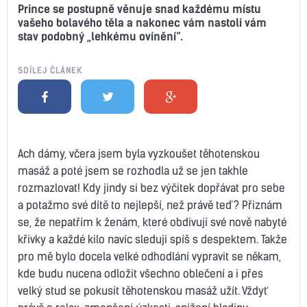
Prince se postupně věnuje snad každému místu
vašeho bolavého těla a nakonec vám nastolí vám
stav podobný „lehkému ovínění“.
SDÍLEJ ČLÁNEK
Ach dámy, včera jsem byla vyzkoušet těhotenskou
masáž a poté jsem se rozhodla už se jen takhle
rozmazlovat! Kdy jindy si bez výčitek dopřávat pro sebe
a potažmo své dítě to nejlepší, než právě teď? Přiznám
se, že nepatřím k ženám, které obdivují své nově nabyté
křivky a každé kilo navíc sleduji spíš s despektem. Takže
pro mě bylo docela velké odhodlání vypravit se někam,
kde budu nucena odložit všechno oblečení a i přes
velký stud se pokusit těhotenskou masáž užít. Vždyť