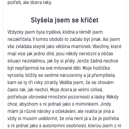
potřeb, ale dcera taky.
Slyšela jsem se křičet
Vždycky jsem byla trpělivá, klidná a téměř jsem
nezakřičela. V tomto období to začalo být jinak. Asi jsem
vše zvládala stejně jako většina maminek. Všechny, které
mají více jak jedno dítě, jsou někdy nervózní a občas
situaci nezvládnou, jak by si přály. Jenže žádná nechce
být nepříjemná na své milované děti. Moje holčička
vyrostla, blížily se sedmé narozeniny a já přemýšlela,
kam se ty tři roky ztratily. Věděla jsem, že se chovám
často tak, jak nechci. Moje dcera je velmi citlivá,
potřebuje obrovské množství pozornosti a lásky. Někdy
chce, abychom s ní jednali jako s miminkem. Jindy
mám já různé nároky a očekávání, ale realita je jiná a
vždy si musím uvědomit, že ona není já a že je potřeba
s ní jednat jako s autonomní osobností, kterou jsem z ní