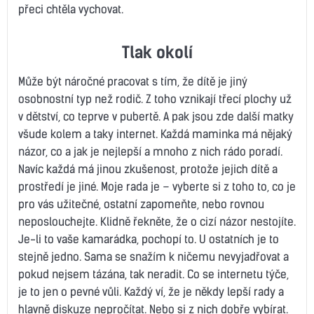
přeci chtěla vychovat.
Tlak okolí
Může být náročné pracovat s tím, že dítě je jiný
osobnostní typ než rodič. Z toho vznikají třecí plochy už
v dětství, co teprve v pubertě. A pak jsou zde další matky
všude kolem a taky internet. Každá maminka má nějaký
názor, co a jak je nejlepší a mnoho z nich rádo poradí.
Navíc každá má jinou zkušenost, protože jejich dítě a
prostředí je jiné. Moje rada je – vyberte si z toho to, co je
pro vás užitečné, ostatní zapomeňte, nebo rovnou
neposlouchejte. Klidně řekněte, že o cizí názor nestojíte.
Je-li to vaše kamarádka, pochopí to. U ostatních je to
stejně jedno. Sama se snažím k ničemu nevyjadřovat a
pokud nejsem tázána, tak neradit. Co se internetu týče,
je to jen o pevné vůli. Každý ví, že je někdy lepší rady a
hlavně diskuze nepročítat. Nebo si z nich dobře vybírat.