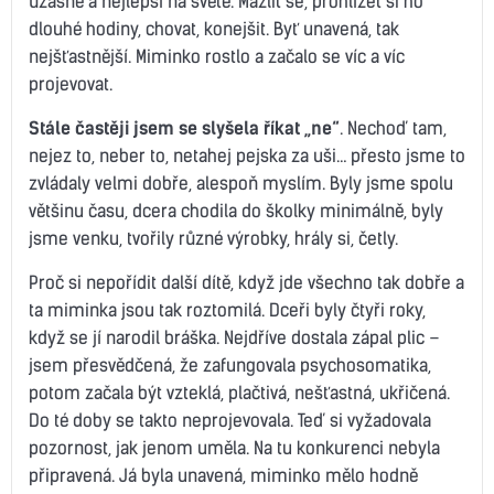
úžasné a nejlepší na světě. Mazlit se, prohlížet si ho
dlouhé hodiny, chovat, konejšit. Byť unavená, tak
nejšťastnější. Miminko rostlo a začalo se víc a víc
projevovat.
Stále častěji jsem se slyšela říkat „ne“
. Nechoď tam,
nejez to, neber to, netahej pejska za uši… přesto jsme to
zvládaly velmi dobře, alespoň myslím. Byly jsme spolu
většinu času, dcera chodila do školky minimálně, byly
jsme venku, tvořily různé výrobky, hrály si, četly.
Proč si nepořídit další dítě, když jde všechno tak dobře a
ta miminka jsou tak roztomilá. Dceři byly čtyři roky,
když se jí narodil bráška. Nejdříve dostala zápal plic –
jsem přesvědčená, že zafungovala psychosomatika,
potom začala být vzteklá, plačtivá, nešťastná, ukřičená.
Do té doby se takto neprojevovala. Teď si vyžadovala
pozornost, jak jenom uměla. Na tu konkurenci nebyla
připravená. Já byla unavená, miminko mělo hodně