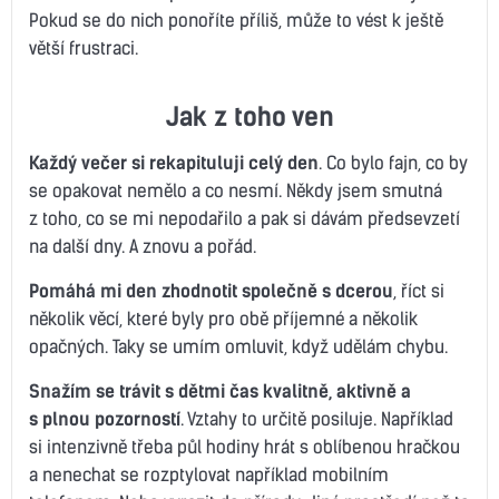
Pokud se do nich ponoříte příliš, může to vést k ještě
větší frustraci.
Jak z toho ven
Každý večer si rekapituluji celý den
. Co bylo fajn, co by
se opakovat nemělo a co nesmí. Někdy jsem smutná
z toho, co se mi nepodařilo a pak si dávám předsevzetí
na další dny. A znovu a pořád.
Pomáhá mi den zhodnotit společně s dcerou
, říct si
několik věcí, které byly pro obě příjemné a několik
opačných. Taky se umím omluvit, když udělám chybu.
Snažím se trávit s dětmi čas kvalitně, aktivně a
s plnou pozorností
. Vztahy to určitě posiluje. Například
si intenzivně třeba půl hodiny hrát s oblíbenou hračkou
a nenechat se rozptylovat například mobilním