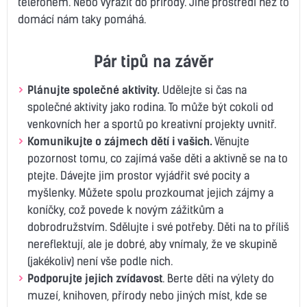
telefonem. Nebo vyrazit do přírody. Jiné prostředí než to
domácí nám taky pomáhá.
Pár tipů na závěr
Plánujte společné aktivity.
Udělejte si čas na
společné aktivity jako rodina. To může být cokoli od
venkovních her a sportů po kreativní projekty uvnitř.
Komunikujte o zájmech dětí i vašich.
Věnujte
pozornost tomu, co zajímá vaše děti a aktivně se na to
ptejte. Dávejte jim prostor vyjádřit své pocity a
myšlenky. Můžete spolu prozkoumat jejich zájmy a
koníčky, což povede k novým zážitkům a
dobrodružstvím. Sdělujte i své potřeby. Děti na to příliš
nereflektují, ale je dobré, aby vnímaly, že ve skupině
(jakékoliv) není vše podle nich.
Podporujte jejich zvídavost
. Berte děti na výlety do
muzeí, knihoven, přírody nebo jiných míst, kde se