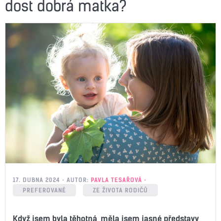
dost dobrá matka?
17. DUBNA 2024
AUTOR:
PAVLA TESAŘOVÁ
PREFEROVANÉ
ZE ŽIVOTA RODIČŮ
Když jsem byla těhotná, měla jsem jasné představy,