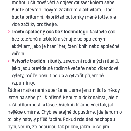
mohou učit nové věci a objevovat svět kolem sebe.
Buďte otevření novým zážitkům a aktivitám. Opět
buďte přítomni. Například potomky méně foťte, ale
více zážitky prožívejte.
Travte společný čas bez technologií
. Nastavte čas
bez telefonů a tabletů a věnujte se společným
aktivitám, jako je hraní her, čtení knih nebo společné
vaření.
Vytvořte tradiční rituály.
Zavedení rodinných rituálů,
jako jsou pravidelné rodinné večeře nebo víkendové
výlety, může posílit pouta a vytvořit příjemné
vzpomínky.
Žádná matka není superžena. Jsme jenom lidi a někdy
jsme na sebe příliš přísné. Není to o dokonalosti, ale o
naší přítomnosti a lásce. Všichni děláme věci tak, jak
nejlépe umíme. Chyb se stejně dopustíme, jde jenom o
to, aby nebyly příliš fatální. Pokud nás děti nechápou
nyní, věřím, že nebudou tak přísné, jakmile se jim