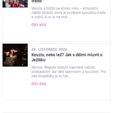
tradic
Vánoce a blížící se konec roku – emocemi
nabité období, které je protkané spoustou tradic
a zvyků. A co je na nich ...
ČÍST VÍCE
29. LISTOPADU 2024
Kouzlo, nebo lež? Jak s dětmi mluvit o
Ježíšku
Vánoce. Magické období naplněné radostí,
očekáváním, ale také tajemnem a kouzlem. Pro
nás dospěláky je to čas ...
ČÍST VÍCE