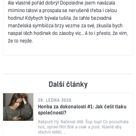
Ale vlastně pořád dobrý! Dopoledne jsem navázala
mimino tátovi a prospala se nerušeně třeba i celou
hodinu! Kdybych bývala tušila, že tahle bezvadná
manželská symbióza brzy vezme za své, zkusila bych
naspat těch hodinek do zásoby víc… A to i přesto, že vím,
že to nejde.
Další články
28. LEDNA 2026
Honba za dokonalostí #1: Jak čelit tlaku
společnosti?
Našpulit rty. Načesat dítě. Šup šup! Co pocuchala
noc, spraví filtr! Blik a cvak a post. Hlavně aby
všichni viděli, ...