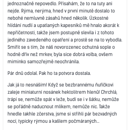
jednoznačně nepovedlo. Přísahám, že to na tuty ani
nejde. Rýma, nerýma, hned v první minutě dostalo to
nebohé nemluvně zásahů hned několik. Úzkostné
hlídání nudlí a upatlaných kapesníků mě hnalo akorát k
nepříčetnosti, takže jsem postupně slevila i z tohoto
jediného zavedeného opatření a prostě se na to vybodla.
Smířit se s tím, že náš novorozenec ochutná sople o
hodně dřív než mrkev, byla sice dobrá volba, ovšem
miminko samozřejmě neochránila.
Pár dnů odolal. Pak ho ta potvora dostala.
Jak já to nesnáším! Když se bezbrannému ňufíčkovi
zaleje miniaturní nosánek hektolitrem hlenů! Chrchlá,
trápí se, nemůže spát v leže, budí se i v šátku, nemůže
se pořádně naducnout mlíkem, nemůže nic. Takže
hnedle takhle zčerstva, jsme si střihli pár bezvadných
nocí, typicky rýmou a kašlem počmáraných…