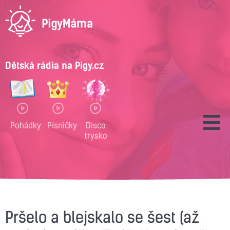
Dětská rádia na Pigy.cz
Pohádky
Písničky
Disco
trysko
Pršelo a blejskalo se šest (až