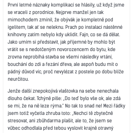
První letmé náznaky komplikací se hlásily, už když jsme
se vraceli z porodnice. Nejprve manžel jen tak
mimochodem zmínil, že obývák je kompletně pod
igelitem, tak ať se neleknu. Prach po instalaci nástěnné
knihovny zatím nebylo kdy uklidit. Fajn, co se dá dělat.
Jako umím si představit, jak příjemné by mohlo být
vrátit se s nedotčeným novorozencem do bytu, kde
zrovna neprobíhá stavba se všemi následky vrtání,
bouchání do zdi a řezání dřeva, ale aspoň budu mít o
pádný důvod víc, proč nevylézat z postele po dobu blíže
neurčitou.
Jenže další znepokojivá vlaštovka na sebe nenechala
dlouho čekat. Tchýně píše: „Do teď bylo vše ok, ale zdá
se mi, že na ně leze rýma.“ No tak to snad ne! Mezi řádky
jsem totiž vyčetla zhruba toto: „Nechci tě zbytečně
stresovat, ani zbůhdarma plašit, ale to, že jsem se
vůbec odhodlala před tebou vyslovit krajně otravný