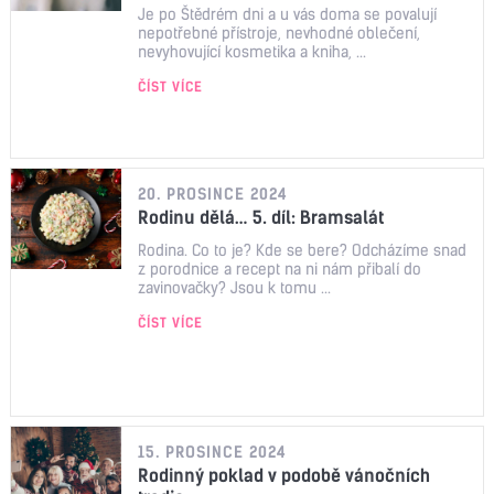
Je po Štědrém dni a u vás doma se povalují
nepotřebné přístroje, nevhodné oblečení,
nevyhovující kosmetika a kniha, ...
ČÍST VÍCE
20. PROSINCE 2024
Rodinu dělá… 5. díl: Bramsalát
Rodina. Co to je? Kde se bere? Odcházíme snad
z porodnice a recept na ni nám přibalí do
zavinovačky? Jsou k tomu ...
ČÍST VÍCE
15. PROSINCE 2024
Rodinný poklad v podobě vánočních