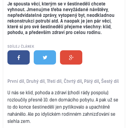
Je spousta věcí, kterým se v šestinedělí chcete
vyhnout. Jmenujme třeba nevyžádané návštěvy,
nepředvídatelné zprávy, vytopený byt, neodkladnou
rekonstrukci potrubí atd. A naopak je jen pár věcí,
které si pro své šestinedělí přejeme všechny: klid,
pohodu, a především zdraví pro celou rodinu.
SDÍLEJ ČLÁNEK
První díl,
Druhý díl,
Třetí díl,
Čtvrtý díl
,
Pátý díl
,
Šestý díl
U nás se klid, pohoda a zdraví (chodí rády pospolu)
rozloučily přesně 10. den domácího pobytu. A pak už se
to do konce šestinedělí jen pytlíkovalo a upachtěně
nahánělo. Ale po idylickém rodinném zahnizďování se
slehla zem.