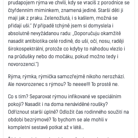
prudapojem rýma ve chvíli, kdy se vracíš z porodnice se
čtyřdenním miminkem, znamená jediné. Starší děti ji
mají jak z praku. Zelenožlutá, i s kašlem, možná se
přidají uši.“ (V případě tchýně jsem si domyslela i
absolutně nevyžádanou radu: „Doporučuju okamžitě
nasadit antibiotika celé rodině, do uší, očí, nosu, raději
širokospektrální, protože co kdyby to náhodou vlezlo i
na průdušky nebo do močáku, pokud možno tedy i
novorozenci.“)
Rýma, rýmka, rýmička samozřejmě nikoho nerozhází.
Ale novorozenec s rýmou? To neeee!!! To prostě ne.
Co s tím? Separovat rýmou infikované ve speciálním
pokoji? Nasadit i na doma nenáviděné roušky?
Odříznout starší úplně? Odložit čas rodinného soužití na
období bezrýmové? To bychom se ale mohli v
kompletní sestavě potkat až v létě…