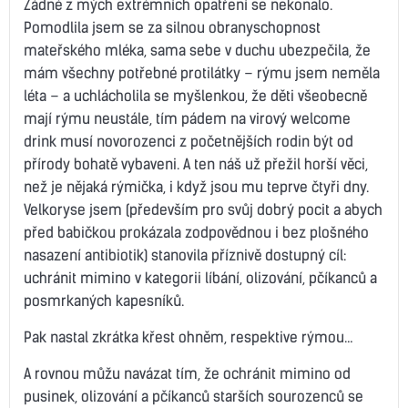
Žádné z mých extrémních opatření se nekonalo.
Pomodlila jsem se za silnou obranyschopnost
mateřského mléka, sama sebe v duchu ubezpečila, že
mám všechny potřebné protilátky – rýmu jsem neměla
léta – a uchlácholila se myšlenkou, že děti všeobecně
mají rýmu neustále, tím pádem na virový welcome
drink musí novorozenci z početnějších rodin být od
přírody bohatě vybaveni. A ten náš už přežil horší věci,
než je nějaká rýmička, i když jsou mu teprve čtyři dny.
Velkoryse jsem (především pro svůj dobrý pocit a abych
před babičkou prokázala zodpovědnou i bez plošného
nasazení antibiotik) stanovila příznivě dostupný cíl:
uchránit mimino v kategorii líbání, olizování, pčíkanců a
posmrkaných kapesníků.
Pak nastal zkrátka křest ohněm, respektive rýmou…
A rovnou můžu navázat tím, že ochránit mimino od
pusinek, olizování a pčíkanců starších sourozenců se